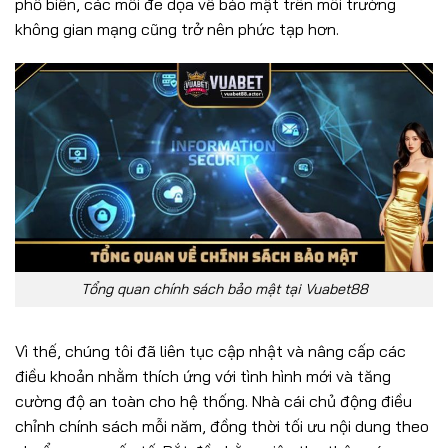
phổ biến, các mối đe dọa về bảo mật trên môi trường
không gian mạng cũng trở nên phức tạp hơn.
Tổng quan chính sách bảo mật tại Vuabet88
Vì thế, chúng tôi đã liên tục cập nhật và nâng cấp các
điều khoản nhằm thích ứng với tình hình mới và tăng
cường độ an toàn cho hệ thống. Nhà cái chủ động điều
chỉnh chính sách mỗi năm, đồng thời tối ưu nội dung theo