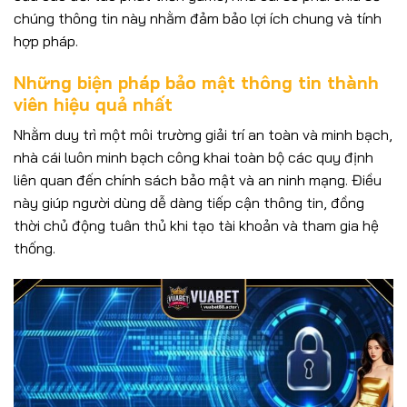
chúng thông tin này nhằm đảm bảo lợi ích chung và tính
hợp pháp.
Những biện pháp bảo mật thông tin thành
viên hiệu quả nhất
Nhằm duy trì một môi trường giải trí an toàn và minh bạch,
nhà cái luôn minh bạch công khai toàn bộ các quy định
liên quan đến chính sách bảo mật và an ninh mạng. Điều
này giúp người dùng dễ dàng tiếp cận thông tin, đồng
thời chủ động tuân thủ khi tạo tài khoản và tham gia hệ
thống.