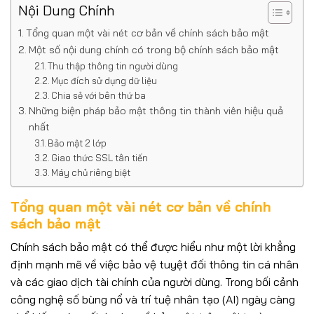
Nội Dung Chính
Tổng quan một vài nét cơ bản về chính sách bảo mật
Một số nội dung chính có trong bộ chính sách bảo mật
Thu thập thông tin người dùng
Mục đích sử dụng dữ liệu
Chia sẻ với bên thứ ba
Những biện pháp bảo mật thông tin thành viên hiệu quả
nhất
Bảo mật 2 lớp
Giao thức SSL tân tiến
Máy chủ riêng biệt
Tổng quan một vài nét cơ bản về chính
sách bảo mật
Chính sách bảo mật có thể được hiểu như một lời khẳng
định mạnh mẽ về việc bảo vệ tuyệt đối thông tin cá nhân
và các giao dịch tài chính của người dùng. Trong bối cảnh
công nghệ số bùng nổ và trí tuệ nhân tạo (AI) ngày càng