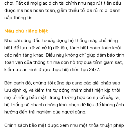
chơi. Tất cả mọi giao dịch tài chính như nạp rút tiền đều
được mã hóa hoàn toàn, giảm thiểu tối đa rủi ro bị đánh
cắp thông tin.
Máy chủ riêng biệt
Nhà cái cũng đầu tư xây dựng hệ thống máy chủ riêng
biệt để lưu trữ và xử lý dữ liệu, tách biệt hoàn toàn khỏi
các nền tảng khác. Điều này không chỉ giúp đảm bảo tính
toàn vẹn của thông tin mà còn hỗ trợ quá trình giám sát,
kiểm tra an ninh được thực hiện liên tục 24/7.
Bên cạnh đó, chúng tôi cũng áp dụng các giải pháp sao
lưu định kỳ và kiểm tra tự động nhằm phát hiện kịp thời
mọi lỗ hổng bảo mật. Trong trường hợp có sự cố xảy ra,
hệ thống sẽ nhanh chóng khôi phục dữ liệu để không ảnh
hưởng đến trải nghiệm của người dùng.
Chính sách bảo mật được xem như một thỏa thuận pháp