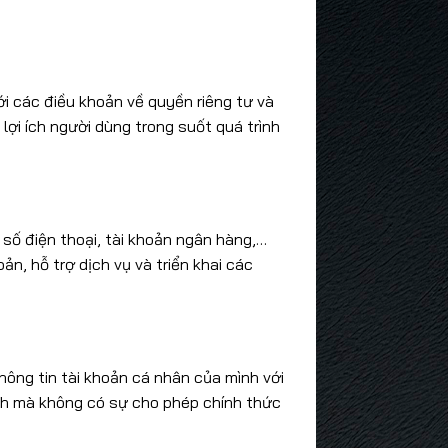
với các điều khoản về quyền riêng tư và
ợi ích người dùng trong suốt quá trình
 số điện thoại, tài khoản ngân hàng,…
ản, hỗ trợ dịch vụ và triển khai các
ông tin tài khoản cá nhân của mình với
định mà không có sự cho phép chính thức