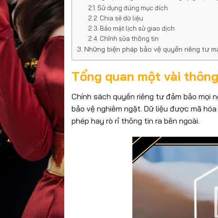
Sử dụng đúng mục đích
Chia sẻ dữ liệu
Bảo mật lịch sử giao dịch
Chỉnh sửa thông tin
Những biện pháp bảo vệ quyền riêng tư 
Tổng quan một vài thông 
Chính sách quyền riêng tư đảm bảo mọi ng
bảo vệ nghiêm ngặt. Dữ liệu được mã hóa n
phép hay rò rỉ thông tin ra bên ngoài.