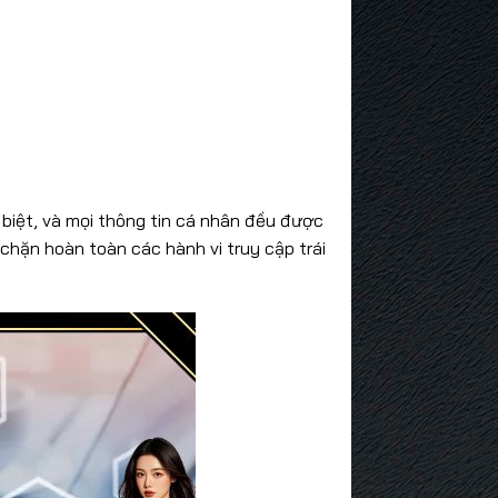
biệt, và mọi thông tin cá nhân đều được
chặn hoàn toàn các hành vi truy cập trái