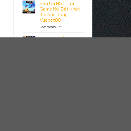
Thắng
Khung
Bắn Cá H5 | Tựa
Lơn·
–
Game Nổi Bật Nhất
Loại
Tại Nền Tảng
Hình
Vuabet88
Cược
Lô
on
Comments Off
Đề
Bắn
Được
Cá
Bắn Cá Thần Tài –
Yêu
H5
Top 1 Game Được
Thích
|
Yêu Thích Tại
Tại
Tựa
Vuabet88
Vuabet88
Game
Nổi
on
Comments Off
Bật
Bắn
Nhất
Cá
Nổ Hũ Thần Tài –
Tại
Thần
Siêu Phẩm Quay Hũ
Nền
Tài
Năm 2025
Tảng
–
Vuabet88
on
Comments Off
Top
Nổ
1
c
Hũ
Game
Thần
Được
Tài
Yêu
–
Thích
Siêu
Tại
Phẩm
Vuabet88
Quay