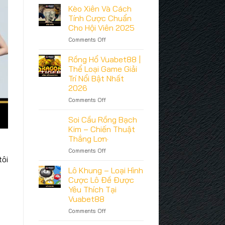
Hack
Cùng
Kèo Xiên Và Cách
Nổ
Nhà
Tính Cược Chuẩn
Hũ
Cái
Cho Hội Viên 2025
–
Hàng
on
Comments Off
Công
Đầu
Kèo
Cụ
2026
Xiên
Hỗ
Rồng Hổ Vuabet88 |
Và
Trợ
Thể Loại Game Giải
Cách
Cho
Trí Nổi Bật Nhất
Tính
Hội
2026
Cược
Viên
Chuẩn
2026
on
Comments Off
Cho
Rồng
Hội
Hổ
Soi Cầu Rồng Bạch
Viên
Vuabet88
Kim – Chiến Thuật
2025
|
Thắng Lơn·
Thể
on
Comments Off
Loại
tôi
Soi
Game
Cầu
Giải
Lô Khung – Loại Hình
Rồng
Trí
Cược Lô Đề Được
Bạch
Nổi
Yêu Thích Tại
Kim
Bật
Vuabet88
–
Nhất
Chiến
2026
on
Comments Off
Thuật
Lô