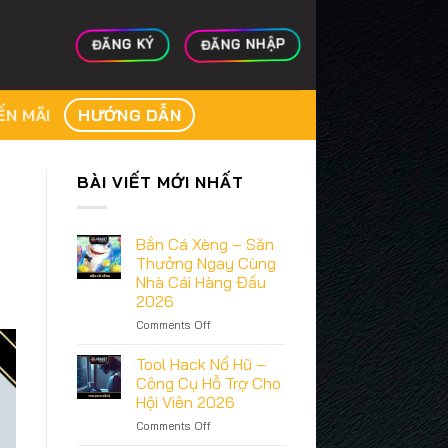
ĐĂNG NHẬP
ĐĂNG KÝ
N MÃI
HƯỚNG DẪN
BÀI VIẾT MỚI NHẤT
Bắn Cá Xèng – Săn
Thưởng Ngay Cùng
Nhà Cái Hàng Đầu
2026
on
Comments Off
Bắn
Cá
Tool Hack Nổ Hũ –
Xèng
Công Cụ Hỗ Trợ Cho
–
Hội Viên 2026
Săn
on
Comments Off
Thưởng
Tool
Ngay