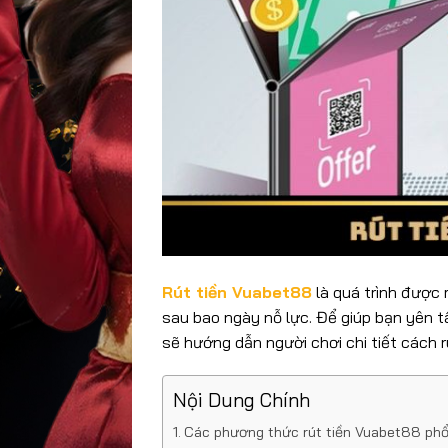
Rút tiền Vuabet88
là quá trình được
sau bao ngày nỗ lực. Để giúp bạn yên tâ
sẽ hướng dẫn người chơi chi tiết cách r
Nội Dung Chính
Các phương thức rút tiền Vuabet88 phổ